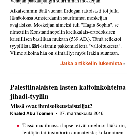
Venäjän pääkaupungin suurimman moskeijan.
Aikaisemmin tänä vuonna Erdogan rattoisasti toi julki
läsnäolonsa Amsterdamin suurimman moskeijan
avajaisissa. Moskeijan nimeksi tuli "Hagia Sophia", se
nimettiin Konstantinopolin kreikkalais-ortodoksisen
kristillisen basilikan mukaan (539 AD.). Tämä reflektoi
tyypillistä ääri-islamin pakkomiellettä "valloituksesta".
Viime aikoina hän on silmäillyt myös Irakin suuntaan.
Jatka artikkelin lukemista
Palestiinalaisten lasten kaltoinkohtelua
jihadi-tyyliin
Missä ovat ihmisoikeustaistelijat?
Khaled Abu Toameh
•
27. marraskuuta 2016
Tässä maailmassa lapset eivät unelmoi lääkärin,
lentäjän tai insinöörin ammateista; kokonainen