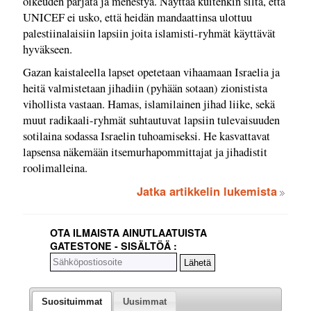
oikeuden pärjätä ja menestyä. Näyttää kuitenkin siltä, että
UNICEF ei usko, että heidän mandaattinsa ulottuu
palestiinalaisiin lapsiin joita islamisti-ryhmät käyttävät
hyväkseen.
Gazan kaistaleella lapset opetetaan vihaamaan Israelia ja
heitä valmistetaan jihadiin (pyhään sotaan) zionistista
vihollista vastaan. Hamas, islamilainen jihad liike, sekä
muut radikaali-ryhmät suhtautuvat lapsiin tulevaisuuden
sotilaina sodassa Israelin tuhoamiseksi. He kasvattavat
lapsensa näkemään itsemurhapommittajat ja jihadistit
roolimalleina.
Jatka artikkelin lukemista
OTA ILMAISTA AINUTLAATUISTA
GATESTONE - SISÄLTÖÄ :
Suosituimmat
Uusimmat