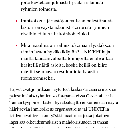
joita käytetään julmasti hyväksi islamisti-
ryhmien toimesta.
Ihmisoikeus järjestöjen mukaan palestiinalais
lasten värväystä islamisti-terroristi ryhmien
riveihin ei lueta kaltoinkohteluksi.
Mitä maailma on valmis tekemään lyödäkseen
tämän lasten hyväksikäytön? UNICEFilla ja
muilla kansainvälisillä toimijoilla ei ole aikaa
käsitellä näitä asioita, koska heillä on kiire
miettiä seuraavaa resoluutiota Israelin
tuomitsemiseksi.
Lapset ovat jo pitkään näytelleet keskeistä osaa erinäisten
palestiinalais-ryhmien sotilasparaateissa Gazan alueella.
Tämän tyyppinen lasten hyväksikäyttö ei kuitenkaan näytä
häiritsevän ihmisoikeus organsaatioita tai UNICEFia
joiden tavoitteena on työstää maailmaa jossa jokainen
lapsi saa oikeudenmukaisen mahdollisuuden elämään,