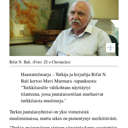
Rifat N. Bali. (Foto: ZI e-Chronicles)
Haastattelusarja – Tutkija ja kirjailija Rifat N.
Bali kertoo Mavi Marmara -tapauksesta:
"Turkkilaisille välikohtaus näyttäytyi
tilanteena, jossa juutalaissotilaat murhasivat
turkkilaisia muslimeja."
Turkin juutalaisyhteisö on yksi viimeisistä
muslimimaissa, mutta sekin on pienentynyt merkittävästi.
"Turkin ensimmäinen yleinen väestönlaskenta suoritettiin