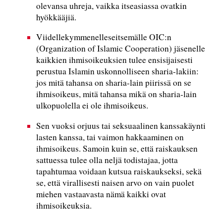
olevansa uhreja, vaikka itseasiassa ovatkin
hyökkääjiä.
Viidellekymmenelleseitsemälle OIC:n
(Organization of Islamic Cooperation) jäsenelle
kaikkien ihmisoikeuksien tulee ensisijaisesti
perustua Islamin uskonnolliseen sharia-lakiin:
jos mitä tahansa on sharia-lain piirissä on se
ihmisoikeus, mitä tahansa mikä on sharia-lain
ulkopuolella ei ole ihmisoikeus.
Sen vuoksi orjuus tai seksuaalinen kanssakäynti
lasten kanssa, tai vaimon hakkaaminen on
ihmisoikeus. Samoin kuin se, että raiskauksen
sattuessa tulee olla neljä todistajaa, jotta
tapahtumaa voidaan kutsua raiskaukseksi, sekä
se, että virallisesti naisen arvo on vain puolet
miehen vastaavasta nämä kaikki ovat
ihmisoikeuksia.