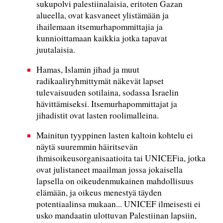
sukupolvi palestiinalaisia, eritoten Gazan
alueella, ovat kasvaneet ylistämään ja
ihailemaan itsemurhapommittajia ja
kunnioittamaan kaikkia jotka tapavat
juutalaisia.
Hamas, Islamin jihad ja muut
radikaaliryhmittymät näkevät lapset
tulevaisuuden sotilaina, sodassa Israelin
hävittämiseksi. Itsemurhapommittajat ja
jihadistit ovat lasten roolimalleina.
Mainitun tyyppinen lasten kaltoin kohtelu ei
näytä suuremmin häiritsevän
ihmisoikeusorganisaatioita tai UNICEFia, jotka
ovat julistaneet maailman jossa jokaisella
lapsella on oikeudenmukainen mahdollisuus
elämään, ja oikeus menestyä täyden
potentiaalinsa mukaan... UNICEF ilmeisesti ei
usko mandaatin ulottuvan Palestiinan lapsiin,