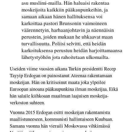
asu muslimi-mailla. Hän haluaisi rakentaa
moskeijoita kaikkiin pääkaupunkeihin, ja
samaan aikaan hänen hallituksensa voi
karkoittaa pastori Brunsonin vaimoineen
väärennetyin, harhaanjohtavin ja näennäisin
perustein, joiden mukaan he uhkaavat maan
turvallisuutta. Poliisi selvitti, että heidän
karkoituksensa perustuu heidän harjoittamaansa
lähetystyöhön jota rahoitetaan ulkomailta.
Useiden viime vuosien aikana Turkin presidentti Recep
Tayyip Erdogan on painostanut Ateenaa rakentamaan
moskeijan. Hän on kritisoinut maata joka ylpeilee
Euroopan ainoana pääkaupunkina ilman moskeijaa. Eikä
hän salaile kiihkoaan maailman laajuisen moskeija-
verkoston suhteen.
Vuonna 2015 Erdogan esitti moskeijan rakentamista
maallistuneeseen, kommunisti hallintaiseen Kuubaan.
Samana vuonna hän vieraili Moskovassa vihkimässä