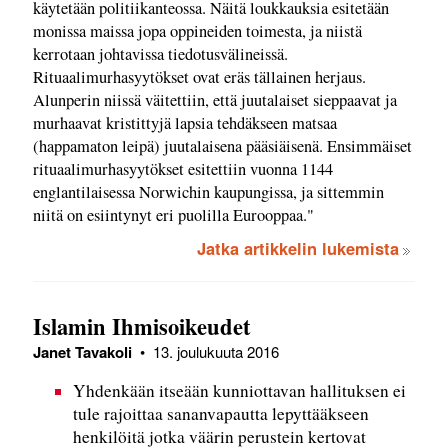
käytetään politiikanteossa. Näitä loukkauksia esitetään
monissa maissa jopa oppineiden toimesta, ja niistä
kerrotaan johtavissa tiedotusvälineissä.
Rituaalimurhasyytökset ovat eräs tällainen herjaus.
Alunperin niissä väitettiin, että juutalaiset sieppaavat ja
murhaavat kristittyjä lapsia tehdäkseen matsaa
(happamaton leipä) juutalaisena pääsiäisenä. Ensimmäiset
rituaalimurhasyytökset esitettiin vuonna 1144
englantilaisessa Norwichin kaupungissa, ja sittemmin
niitä on esiintynyt eri puolilla Eurooppaa."
Jatka artikkelin lukemista
Islamin Ihmisoikeudet
Janet Tavakoli
•
13. joulukuuta 2016
Yhdenkään itseään kunniottavan hallituksen ei
tule rajoittaa sananvapautta lepyttääkseen
henkilöitä jotka väärin perustein kertovat