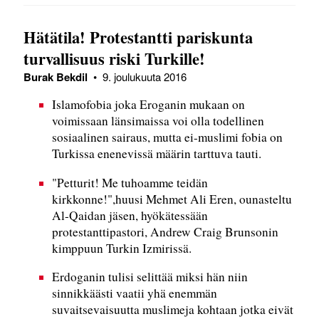
Hätätila! Protestantti pariskunta
turvallisuus riski Turkille!
Burak Bekdil
•
9. joulukuuta 2016
Islamofobia joka Eroganin mukaan on
voimissaan länsimaissa voi olla todellinen
sosiaalinen sairaus, mutta ei-muslimi fobia on
Turkissa enenevissä määrin tarttuva tauti.
"Petturit! Me tuhoamme teidän
kirkkonne!",huusi Mehmet Ali Eren, ounasteltu
Al-Qaidan jäsen, hyökätessään
protestanttipastori, Andrew Craig Brunsonin
kimppuun Turkin Izmirissä.
Erdoganin tulisi selittää miksi hän niin
sinnikkäästi vaatii yhä enemmän
suvaitsevaisuutta muslimeja kohtaan jotka eivät