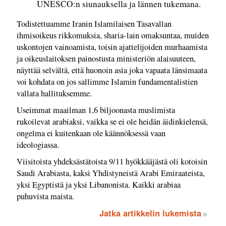
UNESCO:n siunauksella ja lännen tukemana.
Todistettuamme Iranin Islamilaisen Tasavallan
ihmisoikeus rikkomuksia, sharia-lain omaksuntaa, muiden
uskontojen vainoamista, toisin ajattelijoiden murhaamista
ja oikeuslaitoksen painostusta ministeriön alaisuuteen,
näyttää selvältä, että huonoin asia joka vapaata länsimaata
voi kohdata on jos sallimme Islamin fundamentalistien
vallata hallituksemme.
Useimmat maailman 1,6 biljoonasta muslimista
rukoilevat arabiaksi, vaikka se ei ole heidän äidinkielensä,
ongelma ei kuitenkaan ole käännöksessä vaan
ideologiassa.
Viisitoista yhdeksästätoista 9/11 hyökkääjästä oli kotoisin
Saudi Arabiasta, kaksi Yhdistyneistä Arabi Emiraateista,
yksi Egyptistä ja yksi Libanonista. Kaikki arabiaa
puhuvista maista.
Jatka artikkelin lukemista