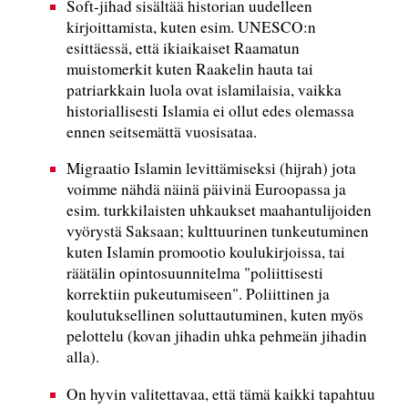
Soft-jihad sisältää historian uudelleen
kirjoittamista, kuten esim. UNESCO:n
esittäessä, että ikiaikaiset Raamatun
muistomerkit kuten Raakelin hauta tai
patriarkkain luola ovat islamilaisia, vaikka
historiallisesti Islamia ei ollut edes olemassa
ennen seitsemättä vuosisataa.
Migraatio Islamin levittämiseksi (hijrah) jota
voimme nähdä näinä päivinä Euroopassa ja
esim. turkkilaisten uhkaukset maahantulijoiden
vyörystä Saksaan; kulttuurinen tunkeutuminen
kuten Islamin promootio koulukirjoissa, tai
räätälin opintosuunnitelma "poliittisesti
korrektiin pukeutumiseen". Poliittinen ja
koulutuksellinen soluttautuminen, kuten myös
pelottelu (kovan jihadin uhka pehmeän jihadin
alla).
On hyvin valitettavaa, että tämä kaikki tapahtuu